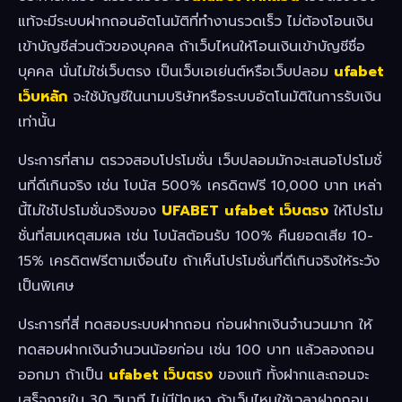
แท้จะมีระบบฝากถอนอัตโนมัติที่ทำงานรวดเร็ว ไม่ต้องโอนเงิน
เข้าบัญชีส่วนตัวของบุคคล ถ้าเว็บไหนให้โอนเงินเข้าบัญชีชื่อ
บุคคล นั่นไม่ใช่เว็บตรง เป็นเว็บเอเย่นต์หรือเว็บปลอม
ufabet
เว็บหลัก
จะใช้บัญชีในนามบริษัทหรือระบบอัตโนมัติในการรับเงิน
เท่านั้น
ประการที่สาม ตรวจสอบโปรโมชั่น เว็บปลอมมักจะเสนอโปรโมชั่
นที่ดีเกินจริง เช่น โบนัส 500% เครดิตฟรี 10,000 บาท เหล่า
นี้ไม่ใช่โปรโมชั่นจริงของ
UFABET
ufabet เว็บตรง
ให้โปรโม
ชั่นที่สมเหตุสมผล เช่น โบนัสต้อนรับ 100% คืนยอดเสีย 10-
15% เครดิตฟรีตามเงื่อนไข ถ้าเห็นโปรโมชั่นที่ดีเกินจริงให้ระวัง
เป็นพิเศษ
ประการที่สี่ ทดสอบระบบฝากถอน ก่อนฝากเงินจำนวนมาก ให้
ทดสอบฝากเงินจำนวนน้อยก่อน เช่น 100 บาท แล้วลองถอน
ออกมา ถ้าเป็น
ufabet เว็บตรง
ของแท้ ทั้งฝากและถอนจะ
เสร็จภายใน 30 วินาที ไม่มีปัญหา ถ้าเว็บไหนใช้เวลาฝากถอน