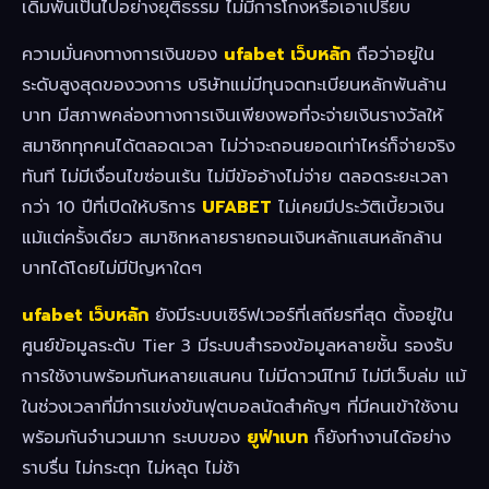
เดิมพันเป็นไปอย่างยุติธรรม ไม่มีการโกงหรือเอาเปรียบ
ความมั่นคงทางการเงินของ
ufabet เว็บหลัก
ถือว่าอยู่ใน
ระดับสูงสุดของวงการ บริษัทแม่มีทุนจดทะเบียนหลักพันล้าน
บาท มีสภาพคล่องทางการเงินเพียงพอที่จะจ่ายเงินรางวัลให้
สมาชิกทุกคนได้ตลอดเวลา ไม่ว่าจะถอนยอดเท่าไหร่ก็จ่ายจริง
ทันที ไม่มีเงื่อนไขซ่อนเร้น ไม่มีข้ออ้างไม่จ่าย ตลอดระยะเวลา
กว่า 10 ปีที่เปิดให้บริการ
UFABET
ไม่เคยมีประวัติเบี้ยวเงิน
แม้แต่ครั้งเดียว สมาชิกหลายรายถอนเงินหลักแสนหลักล้าน
บาทได้โดยไม่มีปัญหาใดๆ
ufabet เว็บหลัก
ยังมีระบบเซิร์ฟเวอร์ที่เสถียรที่สุด ตั้งอยู่ใน
ศูนย์ข้อมูลระดับ Tier 3 มีระบบสำรองข้อมูลหลายชั้น รองรับ
การใช้งานพร้อมกันหลายแสนคน ไม่มีดาวน์ไทม์ ไม่มีเว็บล่ม แม้
ในช่วงเวลาที่มีการแข่งขันฟุตบอลนัดสำคัญๆ ที่มีคนเข้าใช้งาน
พร้อมกันจำนวนมาก ระบบของ
ยูฟ่าเบท
ก็ยังทำงานได้อย่าง
ราบรื่น ไม่กระตุก ไม่หลุด ไม่ช้า