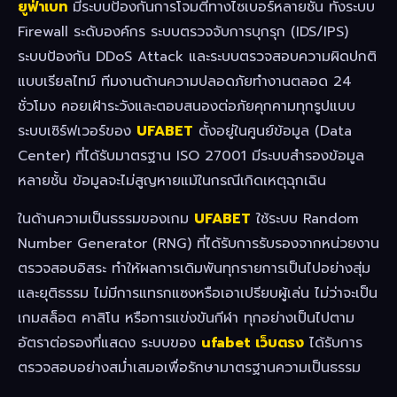
ยูฟ่าเบท
มีระบบป้องกันการโจมตีทางไซเบอร์หลายชั้น ทั้งระบบ
Firewall ระดับองค์กร ระบบตรวจจับการบุกรุก (IDS/IPS)
ระบบป้องกัน DDoS Attack และระบบตรวจสอบความผิดปกติ
แบบเรียลไทม์ ทีมงานด้านความปลอดภัยทำงานตลอด 24
ชั่วโมง คอยเฝ้าระวังและตอบสนองต่อภัยคุกคามทุกรูปแบบ
ระบบเซิร์ฟเวอร์ของ
UFABET
ตั้งอยู่ในศูนย์ข้อมูล (Data
Center) ที่ได้รับมาตรฐาน ISO 27001 มีระบบสำรองข้อมูล
หลายชั้น ข้อมูลจะไม่สูญหายแม้ในกรณีเกิดเหตุฉุกเฉิน
ในด้านความเป็นธรรมของเกม
UFABET
ใช้ระบบ Random
Number Generator (RNG) ที่ได้รับการรับรองจากหน่วยงาน
ตรวจสอบอิสระ ทำให้ผลการเดิมพันทุกรายการเป็นไปอย่างสุ่ม
และยุติธรรม ไม่มีการแทรกแซงหรือเอาเปรียบผู้เล่น ไม่ว่าจะเป็น
เกมสล็อต คาสิโน หรือการแข่งขันกีฬา ทุกอย่างเป็นไปตาม
อัตราต่อรองที่แสดง ระบบของ
ufabet เว็บตรง
ได้รับการ
ตรวจสอบอย่างสม่ำเสมอเพื่อรักษามาตรฐานความเป็นธรรม