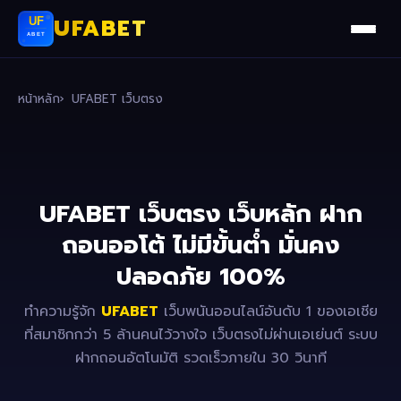
UFABET
หน้าหลัก
UFABET เว็บตรง
UFABET เว็บตรง เว็บหลัก ฝาก
ถอนออโต้ ไม่มีขั้นต่ำ มั่นคง
ปลอดภัย 100%
ทำความรู้จัก
UFABET
เว็บพนันออนไลน์อันดับ 1 ของเอเชีย
ที่สมาชิกกว่า 5 ล้านคนไว้วางใจ เว็บตรงไม่ผ่านเอเย่นต์ ระบบ
ฝากถอนอัตโนมัติ รวดเร็วภายใน 30 วินาที