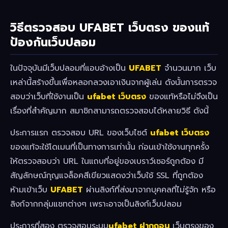
วิธีตรวจสอบ UFABET เว็บตรง ของแท้
ป้องกันเว็บปลอม
ในปัจจุบันมีเว็บปลอมที่แอบอ้างเป็น
UFABET
จำนวนมาก เว็บ
เหล่านี้สร้างขึ้นเพื่อหลอกลวงเอาเงินจากผู้เล่น ดังนั้นการตรวจ
สอบว่าเว็บที่ใช้งานเป็น
ufabet เว็บตรง
ของแท้หรือไม่จึงเป็น
เรื่องที่สำคัญมาก สมาชิกสามารถตรวจสอบได้หลายวิธี ดังนี้
ประการแรก ตรวจสอบ URL ของเว็บไซต์
ufabet เว็บตรง
ของแท้จะใช้โดเมนที่เป็นทางการเท่านั้น ก่อนเข้าใช้งานทุกครั้ง
ให้ตรวจสอบว่า URL ในแถบที่อยู่ของเบราว์เซอร์ถูกต้อง มี
สัญลักษณ์กุญแจล็อคสีเขียวแสดงว่าเว็บใช้ SSL ที่ถูกต้อง
ห้ามเข้าเว็บ
UFABET
ผ่านลิงก์ที่ส่งมาจากบุคคลที่ไม่รู้จัก หรือ
ลิงก์จากกลุ่มแชทต่างๆ เพราะอาจเป็นลิงก์เว็บปลอม
ประการที่สอง ตรวจสอบระบบ
ufabet ฝากถอน
เว็บตรงของ