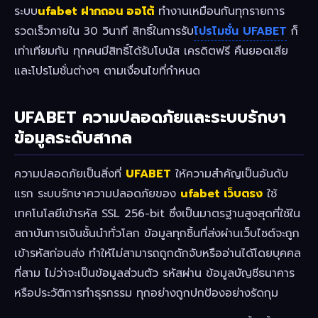
ระบบ
ufabet ฝากถอน ออโต้
ทำงานเหมือนกันทุกรายการ
รวดเร็วภายใน 30 วินาที สิทธิ์ในการรับ
โปรโมชั่น UFABET
ก็
เท่าเทียมกัน ทุกคนมีสิทธิ์ได้รับโบนัส เครดิตฟรี คืนยอดเสีย
และโปรโมชั่นต่างๆ ตามเงื่อนไขที่กำหนด
UFABET ความปลอดภัยและระบบรักษา
ข้อมูลระดับสากล
ความปลอดภัยเป็นสิ่งที่
UFABET
ให้ความสำคัญเป็นอันดับ
แรก ระบบรักษาความปลอดภัยของ
ufabet เว็บตรง
ใช้
เทคโนโลยีเข้ารหัส SSL 256-bit ซึ่งเป็นมาตรฐานสูงสุดที่ใช้ใน
สถาบันการเงินชั้นนำทั่วโลก ข้อมูลทุกชิ้นที่ส่งผ่านเว็บไซต์จะถูก
เข้ารหัสก่อนส่ง ทำให้ไม่สามารถถูกดักจับหรืออ่านได้โดยบุคคล
ที่สาม ไม่ว่าจะเป็นข้อมูลส่วนตัว รหัสผ่าน ข้อมูลบัญชีธนาคาร
หรือประวัติการทำธุรกรรม ทุกอย่างถูกปกป้องอย่างรัดกุม