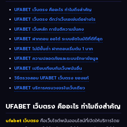
UFABET เว็บตรง คืออะไร ทำไมถึงสำคัญ
UFABET เว็บตรง ดีกว่าเว็บเอเย่นต์อย่างไร
UFABET เว็บหลัก การันตีความมั่นคง
UFABET ฝากถอน ออโต้ ระบบอัตโนมัติที่ดีที่สุด
UFABET ไม่มีขั้นต่ำ ฝากถอนเริ่มต้น 1 บาท
UFABET ความปลอดภัยและระบบรักษาข้อมูล
UFABET เปรียบเทียบกับเว็บพนันอื่น
วิธีตรวจสอบ UFABET เว็บตรง ของแท้
UFABET บริการครบวงจรในเว็บเดียว
UFABET เว็บตรง คืออะไร ทำไมถึงสำคัญ
ufabet เว็บตรง
คือเว็บไซต์พนันออนไลน์ที่เปิดให้บริการโดย