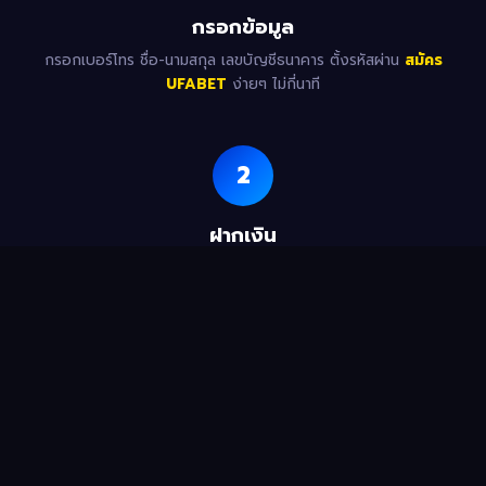
กรอกข้อมูล
กรอกเบอร์โทร ชื่อ-นามสกุล เลขบัญชีธนาคาร ตั้งรหัสผ่าน
สมัคร
UFABET
ง่ายๆ ไม่กี่นาที
ฝากเงิน
UFABET ฝากถอน
ผ่านระบบออโต้ โอนเงินเข้าบัญชีที่แจ้ง เครดิตเข้า
ภายใน 30 วินาที
ไม่มีขั้นต่ำ
เริ่มเล่นทันที
เข้าสู่ระบบ UFABET
เลือก
แทงบอล
คาสิโน
สล็อต
หวย
เล่นได้ครบทุก