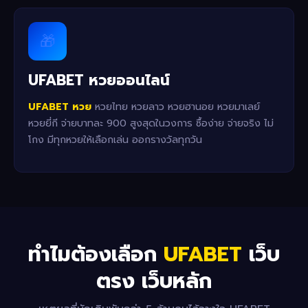
🎁
UFABET หวยออนไลน์
UFABET หวย
หวยไทย หวยลาว หวยฮานอย หวยมาเลย์
หวยยี่กี จ่ายบาทละ 900 สูงสุดในวงการ ซื้อง่าย จ่ายจริง ไม่
โกง มีทุกหวยให้เลือกเล่น ออกรางวัลทุกวัน
ทำไมต้องเลือก
UFABET
เว็บ
ตรง เว็บหลัก