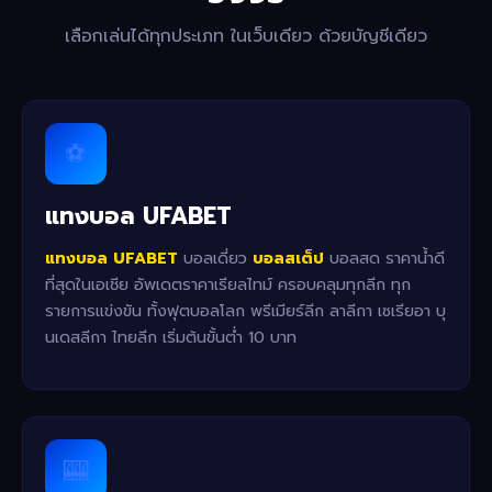
เลือกเล่นได้ทุกประเภท ในเว็บเดียว ด้วยบัญชีเดียว
⚽
แทงบอล UFABET
แทงบอล UFABET
บอลเดี่ยว
บอลสเต็ป
บอลสด ราคาน้ำดี
ที่สุดในเอเชีย อัพเดตราคาเรียลไทม์ ครอบคลุมทุกลีก ทุก
รายการแข่งขัน ทั้งฟุตบอลโลก พรีเมียร์ลีก ลาลีกา เซเรียอา บุ
นเดสลีกา ไทยลีก เริ่มต้นขั้นต่ำ 10 บาท
🎰