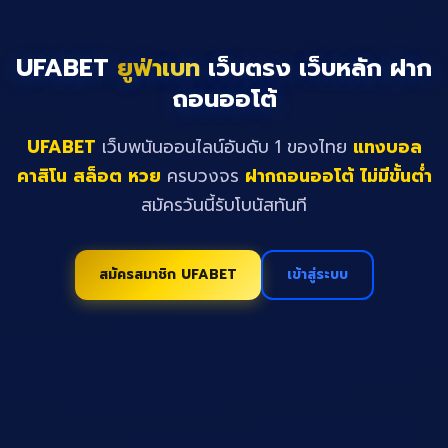
UFABET
ยูฟ่าเบท
เว็บตรง เว็บหลัก ฝาก
ถอนออโต้
UFABET
เว็บพนันออนไลน์อันดับ 1 ของไทย
แทงบอล
คาสิโน
สล็อต
หวย
ครบวงจร
ฝากถอนออโต้
ไม่มีขั้นต่ำ
สมัครวันนี้รับโบนัสทันที
สมัครสมาชิก UFABET
เข้าสู่ระบบ