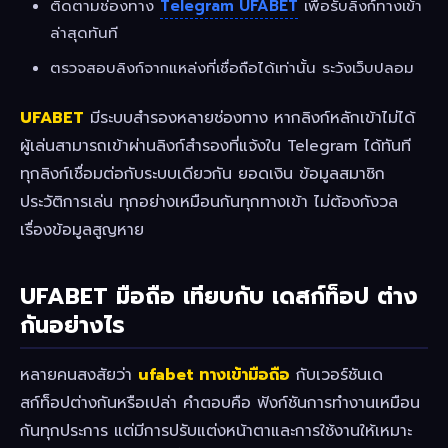
ติดตามช่องทาง
Telegram UFABET
เพื่อรับลิงก์ทางเข้า
ล่าสุดทันที
ตรวจสอบลิงก์จากแหล่งที่เชื่อถือได้เท่านั้น ระวังเว็บปลอม
UFABET
มีระบบสำรองหลายช่องทาง หากลิงก์หลักเข้าไม่ได้
ผู้เล่นสามารถเข้าผ่านลิงก์สำรองที่แจ้งใน Telegram ได้ทันที
ทุกลิงก์เชื่อมต่อกับระบบเดียวกัน ยอดเงิน ข้อมูลสมาชิก
ประวัติการเล่น ทุกอย่างเหมือนกันทุกทางเข้า ไม่ต้องกังวล
เรื่องข้อมูลสูญหาย
UFABET มือถือ เทียบกับ เดสก์ท็อป ต่าง
กันอย่างไร
หลายคนสงสัยว่า
ufabet ทางเข้ามือถือ
กับเวอร์ชันเด
สก์ท็อปต่างกันหรือเปล่า คำตอบคือ ฟังก์ชันการทำงานเหมือน
กันทุกประการ แต่มีการปรับแต่งหน้าตาและการใช้งานให้เหมาะ