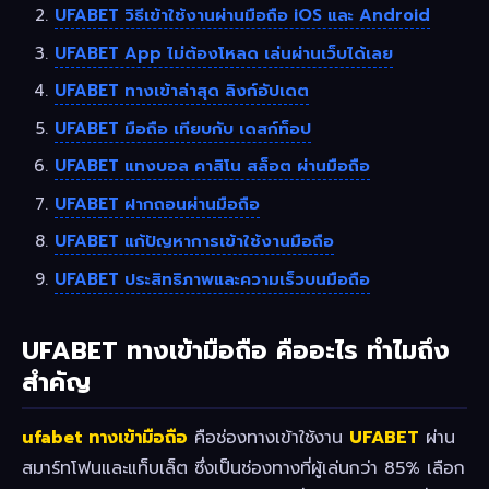
UFABET วิธีเข้าใช้งานผ่านมือถือ iOS และ Android
UFABET App ไม่ต้องโหลด เล่นผ่านเว็บได้เลย
UFABET ทางเข้าล่าสุด ลิงก์อัปเดต
UFABET มือถือ เทียบกับ เดสก์ท็อป
UFABET แทงบอล คาสิโน สล็อต ผ่านมือถือ
UFABET ฝากถอนผ่านมือถือ
UFABET แก้ปัญหาการเข้าใช้งานมือถือ
UFABET ประสิทธิภาพและความเร็วบนมือถือ
UFABET ทางเข้ามือถือ คืออะไร ทำไมถึง
สำคัญ
ufabet ทางเข้ามือถือ
คือช่องทางเข้าใช้งาน
UFABET
ผ่าน
สมาร์ทโฟนและแท็บเล็ต ซึ่งเป็นช่องทางที่ผู้เล่นกว่า 85% เลือก