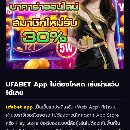
UFABET App ไม่ต้องโหลด เล่นผ่านเว็บ
ได้เลย
ufabet app
เป็นเว็บแอปพลิเคชัน (Web App) ที่ทำงาน
ผ่านเบราว์เซอร์โดยตรง ไม่ต้องดาวน์โหลดจาก App Store
หรือ Play Store ข้อดีของระบบนี้คือผู้เล่นไม่ต้องเสียพื้นที่ใน