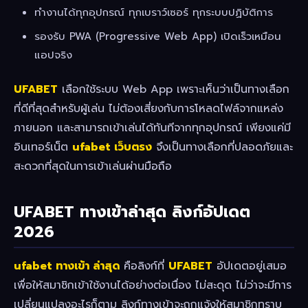
ทำงานได้ทุกอุปกรณ์ ทุกเบราว์เซอร์ ทุกระบบปฏิบัติการ
รองรับ PWA (Progressive Web App) เปิดเร็วเหมือน
แอปจริง
UFABET
เลือกใช้ระบบ Web App เพราะเห็นว่าเป็นทางเลือก
ที่ดีที่สุดสำหรับผู้เล่น ไม่ต้องเสี่ยงกับการโหลดไฟล์จากแหล่ง
ภายนอก และสามารถเข้าเล่นได้ทันทีจากทุกอุปกรณ์ เพียงแค่มี
อินเทอร์เน็ต
ufabet เว็บตรง
จึงเป็นทางเลือกที่ปลอดภัยและ
สะดวกที่สุดในการเข้าเล่นผ่านมือถือ
UFABET ทางเข้าล่าสุด ลิงก์อัปเดต
2026
ufabet ทางเข้า ล่าสุด
คือลิงก์ที่
UFABET
อัปเดตอยู่เสมอ
เพื่อให้สมาชิกเข้าใช้งานได้อย่างต่อเนื่อง ไม่สะดุด ไม่ว่าจะมีการ
เปลี่ยนแปลงอะไรก็ตาม ลิงก์ทางเข้าจะถูกแจ้งให้สมาชิกทราบ