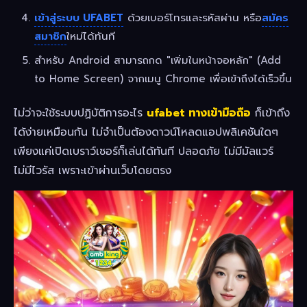
เข้าสู่ระบบ UFABET
ด้วยเบอร์โทรและรหัสผ่าน หรือ
สมัคร
สมาชิก
ใหม่ได้ทันที
สำหรับ Android สามารถกด "เพิ่มในหน้าจอหลัก" (Add
to Home Screen) จากเมนู Chrome เพื่อเข้าถึงได้เร็วขึ้น
ไม่ว่าจะใช้ระบบปฏิบัติการอะไร
ufabet ทางเข้ามือถือ
ก็เข้าถึง
ได้ง่ายเหมือนกัน ไม่จำเป็นต้องดาวน์โหลดแอปพลิเคชันใดๆ
เพียงแค่เปิดเบราว์เซอร์ก็เล่นได้ทันที ปลอดภัย ไม่มีมัลแวร์
ไม่มีไวรัส เพราะเข้าผ่านเว็บโดยตรง