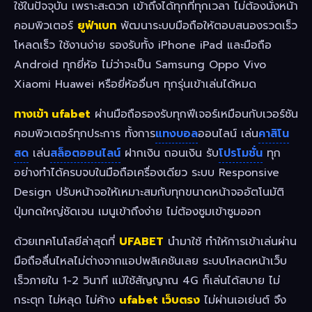
ใช้ในปัจจุบัน เพราะสะดวก เข้าถึงได้ทุกที่ทุกเวลา ไม่ต้องนั่งหน้า
คอมพิวเตอร์
ยูฟ่าเบท
พัฒนาระบบมือถือให้ตอบสนองรวดเร็ว
โหลดเร็ว ใช้งานง่าย รองรับทั้ง iPhone iPad และมือถือ
Android ทุกยี่ห้อ ไม่ว่าจะเป็น Samsung Oppo Vivo
Xiaomi Huawei หรือยี่ห้ออื่นๆ ทุกรุ่นเข้าเล่นได้หมด
ทางเข้า ufabet
ผ่านมือถือรองรับทุกฟีเจอร์เหมือนกับเวอร์ชัน
คอมพิวเตอร์ทุกประการ ทั้งการ
แทงบอล
ออนไลน์ เล่น
คาสิโน
สด
เล่น
สล็อตออนไลน์
ฝากเงิน ถอนเงิน รับ
โปรโมชั่น
ทุก
อย่างทำได้ครบจบในมือถือเครื่องเดียว ระบบ Responsive
Design ปรับหน้าจอให้เหมาะสมกับทุกขนาดหน้าจออัตโนมัติ
ปุ่มกดใหญ่ชัดเจน เมนูเข้าถึงง่าย ไม่ต้องซูมเข้าซูมออก
ด้วยเทคโนโลยีล่าสุดที่
UFABET
นำมาใช้ ทำให้การเข้าเล่นผ่าน
มือถือลื่นไหลไม่ต่างจากแอปพลิเคชันเลย ระบบโหลดหน้าเว็บ
เร็วภายใน 1-2 วินาที แม้ใช้สัญญาณ 4G ก็เล่นได้สบาย ไม่
กระตุก ไม่หลุด ไม่ค้าง
ufabet เว็บตรง
ไม่ผ่านเอเย่นต์ จึง