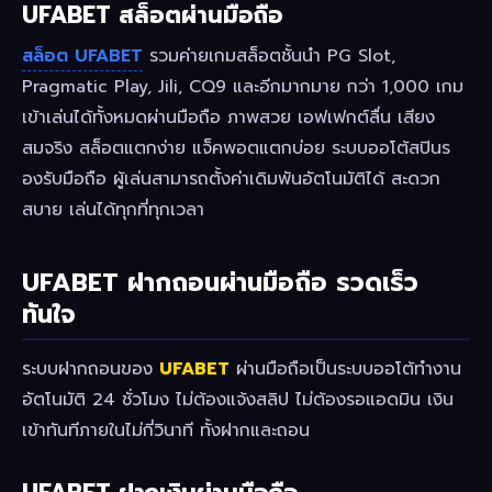
UFABET สล็อตผ่านมือถือ
สล็อต UFABET
รวมค่ายเกมสล็อตชั้นนำ PG Slot,
Pragmatic Play, Jili, CQ9 และอีกมากมาย กว่า 1,000 เกม
เข้าเล่นได้ทั้งหมดผ่านมือถือ ภาพสวย เอฟเฟกต์ลื่น เสียง
สมจริง สล็อตแตกง่าย แจ็คพอตแตกบ่อย ระบบออโต้สปินร
องรับมือถือ ผู้เล่นสามารถตั้งค่าเดิมพันอัตโนมัติได้ สะดวก
สบาย เล่นได้ทุกที่ทุกเวลา
UFABET ฝากถอนผ่านมือถือ รวดเร็ว
ทันใจ
ระบบฝากถอนของ
UFABET
ผ่านมือถือเป็นระบบออโต้ทำงาน
อัตโนมัติ 24 ชั่วโมง ไม่ต้องแจ้งสลิป ไม่ต้องรอแอดมิน เงิน
เข้าทันทีภายในไม่กี่วินาที ทั้งฝากและถอน