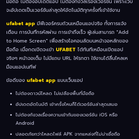
มือถือ ไม่ต้องอัปเดตแอป ไม่ต้องกังวลเรื่องเวอร์ชัน เพราะเว็บ
จะอัปเดตเป็นเวอร์ชันล่าสุดให้อัตโนมัติทุกครั้งที่เข้าใช้งาน
ufabet app
มีฟีเจอร์ครบถ้วนเหมือนแอปจริง ทั้งการแจ้ง
เตือน การบันทึกรหัสผ่าน การเข้าถึงเร็ว ผู้เล่นสามารถ "Add
to Home Screen" เพื่อสร้างไอคอนลัดบนหน้าจอหลักของ
มือถือ เมื่อกดเปิดจะเข้า
UFABET
ได้ทันทีเหมือนเปิดแอป
จริงๆ หน้าจอเต็ม ไม่มีแถบ URL ให้รกตา ใช้งานได้ลื่นไหลเห
มือนแอปเนทีฟ
ข้อดีของ
ufabet app
แบบเว็บแอป
ไม่ต้องดาวน์โหลด ไม่เปลืองพื้นที่มือถือ
อัปเดตอัตโนมัติ เข้าครั้งไหนก็ได้เวอร์ชันล่าสุดเสมอ
ไม่ต้องกังวลเรื่องความเข้ากันของเวอร์ชัน iOS หรือ
Android
ปลอดภัยกว่าโหลดไฟล์ APK จากแหล่งที่ไม่น่าเชื่อถือ