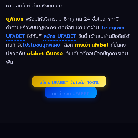
ผ่านเอเย่นต์ จ่ายจริงทุกยอด
ยูฟ่าเบท
พร้อมให้บริการสมาชิกทุกคน 24 ชั่วโมง หากมี
คำถามหรือพบปัญหาใดๆ ติดต่อทีมงานได้ผ่าน
Telegram
UFABET
ได้ทันที
สมัคร UFABET
วันนี้ เข้าเล่นผ่านมือถือได้
ทันที รับ
โปรโมชั่นสุดพิเศษ
เลือก
ทางเข้า ufabet
ที่มั่นคง
ปลอดภัย
ufabet เว็บตรง
เว็บเดียวที่ตอบโจทย์ทุกการเดิม
พัน
สมัคร UFABET รับโบนัส 100%
เข้าสู่ระบบ UFABET