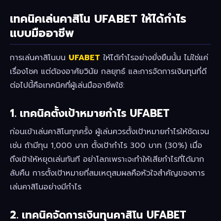
เทคนิคเล่นคาสิโน UFABET ให้ได้กำไร
แบบมืออาชีพ
การเล่นคาสิโนบน
UFABET
ให้ได้กำไรอย่างยั่งยืนนั้น ไม่ใช่แค่
เรื่องโชค แต่ต้องอาศัยวินัย กลยุทธ์ และการจัดการเงินทุนที่ดี
ต่อไปนี้คือเทคนิคที่ผู้เล่นมืออาชีพใช้:
1. เทคนิคตั้งเป้าหมายกำไร UFABET
ก่อนเข้าเล่นคาสิโนทุกครั้ง ผู้เล่นควรตั้งเป้าหมายกำไรให้ชัดเจน
เช่น ถ้ามีทุน 1,000 บาท ตั้งเป้ากำไร 300 บาท (30%) เมื่อ
ถึงเป้าให้หยุดเล่นทันที อย่าโลภเพราะจะทำให้เสียกำไรที่ได้มาก
ลับคืน การตั้งเป้าหมายที่สมเหตุสมผลคือหัวใจสำคัญของการ
เล่นคาสิโนอย่างมีกำไร
2. เทคนิคจัดการเงินทุนคาสิโน UFABET