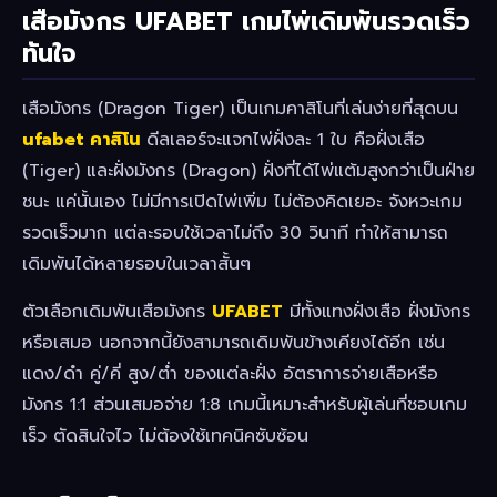
เสือมังกร UFABET เกมไพ่เดิมพันรวดเร็ว
ทันใจ
เสือมังกร (Dragon Tiger) เป็นเกมคาสิโนที่เล่นง่ายที่สุดบน
ufabet คาสิโน
ดีลเลอร์จะแจกไพ่ฝั่งละ 1 ใบ คือฝั่งเสือ
(Tiger) และฝั่งมังกร (Dragon) ฝั่งที่ได้ไพ่แต้มสูงกว่าเป็นฝ่าย
ชนะ แค่นั้นเอง ไม่มีการเปิดไพ่เพิ่ม ไม่ต้องคิดเยอะ จังหวะเกม
รวดเร็วมาก แต่ละรอบใช้เวลาไม่ถึง 30 วินาที ทำให้สามารถ
เดิมพันได้หลายรอบในเวลาสั้นๆ
ตัวเลือกเดิมพันเสือมังกร
UFABET
มีทั้งแทงฝั่งเสือ ฝั่งมังกร
หรือเสมอ นอกจากนี้ยังสามารถเดิมพันข้างเคียงได้อีก เช่น
แดง/ดำ คู่/คี่ สูง/ต่ำ ของแต่ละฝั่ง อัตราการจ่ายเสือหรือ
มังกร 1:1 ส่วนเสมอจ่าย 1:8 เกมนี้เหมาะสำหรับผู้เล่นที่ชอบเกม
เร็ว ตัดสินใจไว ไม่ต้องใช้เทคนิคซับซ้อน