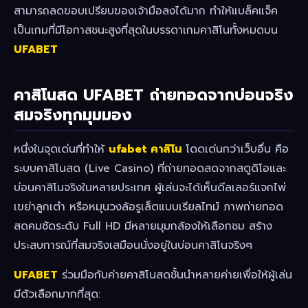
สามารถลดขอบเปรียบของเจ้ามือลงได้มาก ทำให้แบล็คแจ็ค
เป็นเกมที่มีโอกาสชนะสูงที่สุดในบรรดาเกมคาสิโนทั้งหมดบน
UFABET
คาสิโนสด UFABET ถ่ายทอดจากบ่อนจริง
สมจริงทุกมุมมอง
หนึ่งในจุดเด่นที่ทำให้
ufabet คาสิโน
โดดเด่นกว่าเว็บอื่น คือ
ระบบคาสิโนสด (Live Casino) ที่ถ่ายทอดสดจากสตูดิโอและ
บ่อนคาสิโนจริงในหลายประเทศ ผู้เล่นจะได้เห็นดีลเลอร์แจกไพ่
เขย่าลูกเต๋า หรือหมุนวงล้อรูเล็ตแบบเรียลไทม์ ภาพถ่ายทอด
สดคมชัดระดับ Full HD มีหลายมุมกล้องให้เลือกชม สร้าง
ประสบการณ์ที่สมจริงเสมือนนั่งอยู่ในบ่อนคาสิโนจริงๆ
UFABET
ร่วมมือกับค่ายคาสิโนสดชั้นนำหลายค่ายเพื่อให้ผู้เล่น
มีตัวเลือกมากที่สุด: