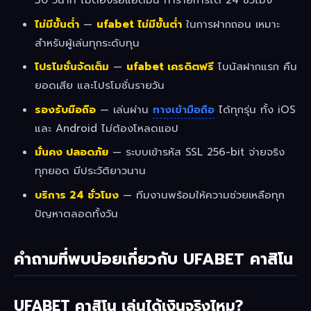
30 วินาที ไม่ต้องรอแอดมิน ทำรายการได้ 24 ชั่วโมง
ไม่มีขั้นต่ำ
—
ufabet ไม่มีขั้นต่ำ
ในการฝากถอน เหมาะ
สำหรับผู้เล่นทุกระดับทุน
โปรโมชั่นจัดเต็ม
—
ufabet เครดิตฟรี
โบนัสฝากแรก คืน
ยอดเสีย และโปรโมชั่นรายวัน
รองรับมือถือ
— เล่นผ่าน
ทางเข้ามือถือ
ได้ทุกรุ่น ทั้ง iOS
และ Android ไม่ต้องโหลดแอป
มั่นคง ปลอดภัย
— ระบบเข้ารหัส SSL 256-bit จ่ายจริง
ทุกยอด มีประวัติยาวนาน
บริการ 24 ชั่วโมง
— ทีมงานพร้อมให้ความช่วยเหลือทุก
ปัญหาตลอดทั้งวัน
คำถามที่พบบ่อยเกี่ยวกับ UFABET คาสิโน
UFABET คาสิโน เล่นได้เงินจริงไหม?