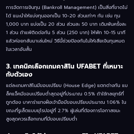
การจัดการเงินทุน (Bankroll Management) เป็นสิ่งที่ขาดไม่
ได้ แนะนำให้แบ่งทุนออกเป็น 10-20 ส่วนเท่าๆ กัน เช่น ทุน
1,000 บาท แบ่งเป็น 20 ส่วน ส่วนละ 50 บาท เดิมพันครั้งละ
1 ส่วน ถ้าแพ้ติดต่อกัน 5 ส่วน (250 บาท) ให้พัก 10-15 นาที
แล้วค่อยกลับมาเล่นใหม่ วิธีนี้ช่วยป้องกันไม่ให้เสียเงินทุนหมด
ในเวลาอันสั้น
3. เทคนิคเลือกเกมคาสิโน UFABET ที่เหมาะ
กับตัวเอง
แต่ละเกมคาสิโนมีขอบเปรียบ (House Edge) แตกต่างกัน แบ
ล็คแจ็คมีขอบเปรียบต่ำสุดอยู่ที่ประมาณ 0.5% ถ้าใช้กลยุทธ์ที่
ถูกต้อง บาคาร่าแทงฝั่งเจ้ามือมีขอบเปรียบประมาณ 1.06% ใน
ขณะที่รูเล็ตแบบยุโรปอยู่ที่ 2.7% ผู้เล่นที่ต้องการโอกาสชนะ
สูงสุดควรเลือกเกมที่มีขอบเปรียบต่ำ