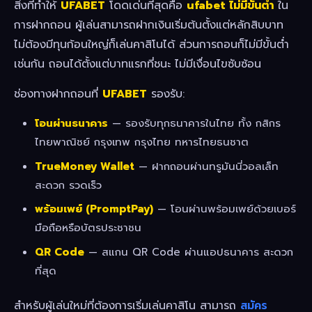
สิ่งที่ทำให้
UFABET
โดดเด่นที่สุดคือ
ufabet ไม่มีขั้นต่ำ
ใน
การฝากถอน ผู้เล่นสามารถฝากเงินเริ่มต้นตั้งแต่หลักสิบบาท
ไม่ต้องมีทุนก้อนใหญ่ก็เล่นคาสิโนได้ ส่วนการถอนก็ไม่มีขั้นต่ำ
เช่นกัน ถอนได้ตั้งแต่บาทแรกที่ชนะ ไม่มีเงื่อนไขซับซ้อน
ช่องทางฝากถอนที่
UFABET
รองรับ:
โอนผ่านธนาคาร
— รองรับทุกธนาคารในไทย ทั้ง กสิกร
ไทยพาณิชย์ กรุงเทพ กรุงไทย ทหารไทยธนชาต
TrueMoney Wallet
— ฝากถอนผ่านทรูมันนี่วอลเล็ท
สะดวก รวดเร็ว
พร้อมเพย์ (PromptPay)
— โอนผ่านพร้อมเพย์ด้วยเบอร์
มือถือหรือบัตรประชาชน
QR Code
— สแกน QR Code ผ่านแอปธนาคาร สะดวก
ที่สุด
สำหรับผู้เล่นใหม่ที่ต้องการเริ่มเล่นคาสิโน สามารถ
สมัคร