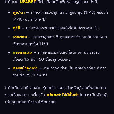
ไฮโลบน
UFABET
มีตัวเลือกเดิมพันหลายรูปแบบ ดังนี้:
สูง/ต่ำ
— ทายว่าผลรวมลูกเต๋า 3 ลูกจะสูง (11-17) หรือต่ำ
(4-10) อัตราจ่าย 1:1
คู่/คี่
— ทายว่าผลรวมจะเป็นเลขคู่หรือคี่ อัตราจ่าย 1:1
เลขตอง
— ทายว่าลูกเต๋า 3 ลูกจะออกตัวเลขเดียวกันหมด
อัตราจ่ายสูงถึง 1:150
ทายผลรวม
— ทายผลรวมตัวเลขที่แน่นอน อัตราจ่าย
ตั้งแต่ 1:6 ถึง 1:50 ขึ้นอยู่กับตัวเลข
ทายหน้าลูกเต๋า
— ทายว่าลูกเต๋าจะมีหน้าที่เลือกกี่ลูก อัตรา
จ่ายตั้งแต่ 1:1 ถึง 1:3
ไฮโลเป็นเกมที่เล่นง่าย รู้ผลเร็ว เหมาะสำหรับผู้เล่นที่ชอบความ
รวดเร็วและความตื่นเต้น
ufabet ไม่มีขั้นต่ำ
ในการเดิมพัน ผู้
เล่นทุนน้อยก็เข้าร่วมได้สบายๆ