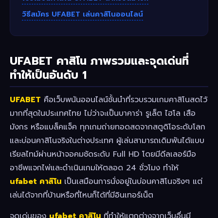
วิธีสมัคร UFABET เล่นคาสิโนออนไลน์
UFABET คาสิโน ภาพรวมและจุดเด่นที่
ทำให้เป็นอันดับ 1
UFABET
คือเว็บพนันออนไลน์ชั้นนำที่รวบรวมเกมคาสิโนสดไว้
มากที่สุดในประเทศไทย ไม่ว่าจะเป็นบาคาร่า รูเล็ต ไฮโล เสือ
มังกร หรือแบล็คแจ็ค ทุกเกมถ่ายทอดสดจากสตูดิโอระดับโลก
และบ่อนคาสิโนจริงในต่างประเทศ ผู้เล่นสามารถเดิมพันได้แบบ
เรียลไทม์ผ่านหน้าจอคมชัดระดับ Full HD โดยมีดีลเลอร์มือ
อาชีพแจกไพ่และดำเนินเกมให้ตลอด 24 ชั่วโมง ทำให้
ufabet คาสิโน
เป็นเสมือนการนั่งอยู่ในบ่อนคาสิโนจริงๆ แต่
เล่นได้จากที่บ้านหรือที่ไหนก็ได้ที่มีอินเทอร์เน็ต
จุดเด่นของ
ufabet คาสิโน
ที่ทำให้แตกต่างจากเว็บอื่นมี