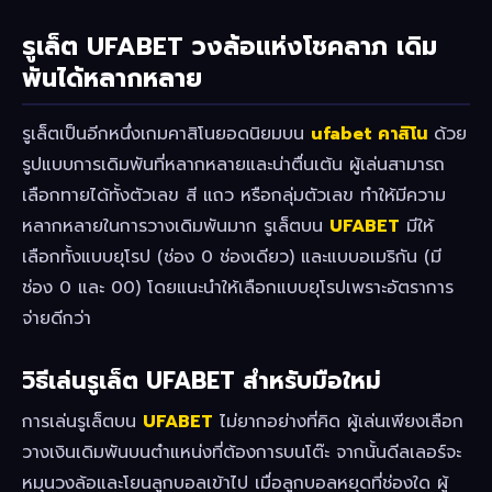
รูเล็ต UFABET วงล้อแห่งโชคลาภ เดิม
พันได้หลากหลาย
รูเล็ตเป็นอีกหนึ่งเกมคาสิโนยอดนิยมบน
ufabet คาสิโน
ด้วย
รูปแบบการเดิมพันที่หลากหลายและน่าตื่นเต้น ผู้เล่นสามารถ
เลือกทายได้ทั้งตัวเลข สี แถว หรือกลุ่มตัวเลข ทำให้มีความ
หลากหลายในการวางเดิมพันมาก รูเล็ตบน
UFABET
มีให้
เลือกทั้งแบบยุโรป (ช่อง 0 ช่องเดียว) และแบบอเมริกัน (มี
ช่อง 0 และ 00) โดยแนะนำให้เลือกแบบยุโรปเพราะอัตราการ
จ่ายดีกว่า
วิธีเล่นรูเล็ต UFABET สำหรับมือใหม่
การเล่นรูเล็ตบน
UFABET
ไม่ยากอย่างที่คิด ผู้เล่นเพียงเลือก
วางเงินเดิมพันบนตำแหน่งที่ต้องการบนโต๊ะ จากนั้นดีลเลอร์จะ
หมุนวงล้อและโยนลูกบอลเข้าไป เมื่อลูกบอลหยุดที่ช่องใด ผู้