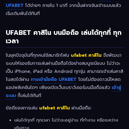
UFABET
ได้ง่ายๆ ภายใน 1 นาที จากนั้นฝากเงินเข้าระบบแล้ว
เริ่มเดิมพันได้ทันที
UFABET คาสิโน บนมือถือ เล่นได้ทุกที่ ทุก
เวลา
ในยุคปัจจุบันที่ทุกคนใช้สมาร์ทโฟน
ufabet คาสิโน
จึงพัฒนา
ระบบให้รองรับการเล่นผ่านมือถือได้อย่างสมบูรณ์แบบ ไม่ว่าจะ
เป็น iPhone, iPad หรือ Android ทุกรุ่น สามารถเข้าเล่นคาสิ
โนสดได้ผ่าน
ทางเข้ามือถือ UFABET
โดยไม่ต้องดาวน์โหลด
แอปพลิเคชันใดๆ เพียงเปิดเว็บเบราว์เซอร์บนมือถือแล้ว
เข้าสู่
ระบบ
ก็เล่นได้ทันที
ข้อดีของการเล่น
ufabet คาสิโน
ผ่านมือถือ:
เล่นได้ทุกที่ ทุกเวลา ไม่ว่าจะอยู่บ้าน ที่ทำงาน หรือระหว่าง
เดินทาง