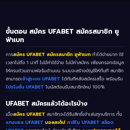
ขั้นตอน สมัคร UFABET สมัครสมาชิก ยู
ฟ่าเบท
การ
สมัคร UFABET
สมัครสมาชิก
ยูฟ่าเบท
ทำได้ง่ายมาก ใช้
เวลาไม่ถึง 1 นาที ไม่มีค่าใช้จ่าย ไม่มีค่าสมัคร เพียงกรอกข้อมูล
ให้ครบถ้วนตามฟอร์มด้านบน ระบบจะสร้างบัญชีให้ทันที สมาชิก
สามารถ
เข้าสู่ระบบ UFABET
ได้ทันทีหลังสมัครเสร็จ พร้อมรับ
โปรโมชั่น UFABET
โบนัสต้อนรับสมาชิกใหม่ 100%
UFABET สมัครแล้วได้อะไรบ้าง
เมื่อ
สมัคร UFABET
สมาชิกจะได้รับสิทธิ์เข้าเล่นทุกบริการ ทั้ง
แทงบอล UFABET
บอลสเต็ป
คาสิโน UFABET
สล็อต